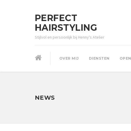
PERFECT
HAIRSTYLING
Stijlvol en persoonlijk bij Henny's Atelier
OVER MIJ
DIENSTEN
OPEN
NEWS